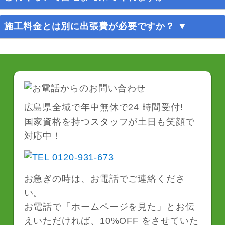
料金についてご不明な点がありましたらお気軽にお
問い合わせください。
最短30分でお伺いいたします。
施工料金とは別に出張費が必要ですか？ ▼
※お伺いさせていただく場所によりお時間を頂く場
合もございます。
お見積り・出張費は無料です。
お気軽にお問い合わせください。
広島県全域で年中無休で24 時間受付!
国家資格を持つスタッフが土日も笑顔で
対応中！
お急ぎの時は、お電話でご連絡くださ
い。
お電話で「ホームページを見た」とお伝
えいただければ、10%OFF をさせていた