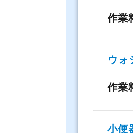
作業
ウォ
作業
小便