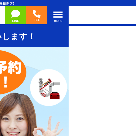
局指定店】
TEL
menu
LINE
いします！