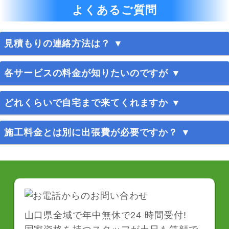
よくあるご質問
見積もりの連絡方法は？ ▼
365日お電話、メールにて受け付けております。お
各サービスの料金が知りたいのですが ▼
気軽にお問い合わせください。
料金案内
をご覧ください。
どれくらいで自宅まで来てくれますか ▼
料金についてご不明な点がありましたらお気軽にお
問い合わせください。
最短30分でお伺いいたします。
施工料金とは別に出張費が必要ですか？ ▼
※お伺いさせていただく場所によりお時間を頂く場
合もございます。
お見積り・出張費は無料です。
お気軽にお問い合わせください。
山口県全域で年中無休で24 時間受付!