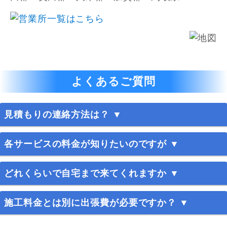
よくあるご質問
見積もりの連絡方法は？ ▼
365日お電話、メールにて受け付けております。お
各サービスの料金が知りたいのですが ▼
気軽にお問い合わせください。
料金案内
をご覧ください。
どれくらいで自宅まで来てくれますか ▼
料金についてご不明な点がありましたらお気軽にお
問い合わせください。
最短30分でお伺いいたします。
施工料金とは別に出張費が必要ですか？ ▼
※お伺いさせていただく場所によりお時間を頂く場
合もございます。
お見積り・出張費は無料です。