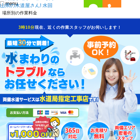
menu
場所別の作業料金
LINE
TEL
当社が選ばれる理由
3時10分
現在、近くの作業スタッフがお伺いします！
施工修理までの流れ
施工事例
サービスエリア
よくあるご質問
お問い合わせ
両備水道サービス営業所一覧