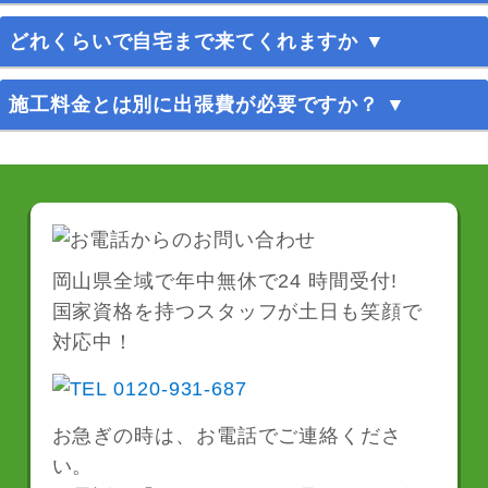
料金案内
をご覧ください。
どれくらいで自宅まで来てくれますか ▼
料金についてご不明な点がありましたらお気軽にお
問い合わせください。
最短30分でお伺いいたします。
施工料金とは別に出張費が必要ですか？ ▼
※お伺いさせていただく場所によりお時間を頂く場
合もございます。
お見積り・出張費は無料です。
お気軽にお問い合わせください。
岡山県全域で年中無休で24 時間受付!
国家資格を持つスタッフが土日も笑顔で
対応中！
お急ぎの時は、お電話でご連絡くださ
い。