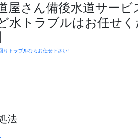
道屋さん備後水道サービ
ど水トラブルはお任せく
】
処法
ル