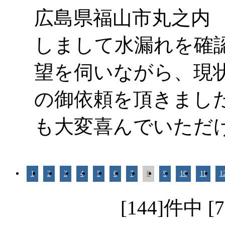
広島県福山市丸之内
しまして水漏れを確
望を伺いながら、現
の御依頼を頂きまし
も大変喜んでいただ
1
2
3
4
5
6
7
8
9
10
11
1
[144]件中 