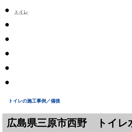
トイレ
お風呂
キッチン
洗面所
給水・排水関
連
ボイラーその
他
トイレの施工事例／備後
広島県三原市西野 トイレ水