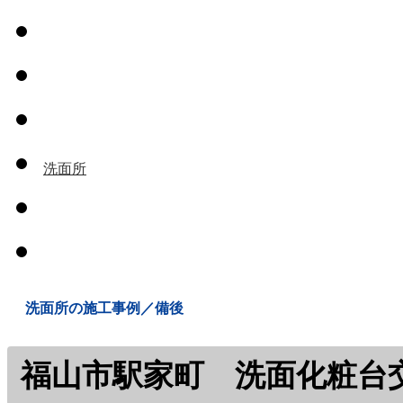
トイレ
お風呂
キッチン
洗面所
給水・排水関
連
ボイラーその
他
洗面所の施工事例／備後
福山市駅家町 洗面化粧台交